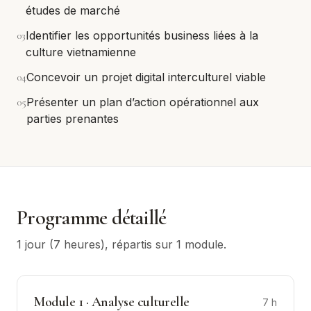
études de marché
0
3
Identifier les opportunités business liées à la
culture vietnamienne
0
4
Concevoir un projet digital interculturel viable
0
5
Présenter un plan d’action opérationnel aux
parties prenantes
Programme détaillé
1 jour (7 heures)
, répartis sur
1
module
.
Module
1
·
Analyse culturelle
7
h