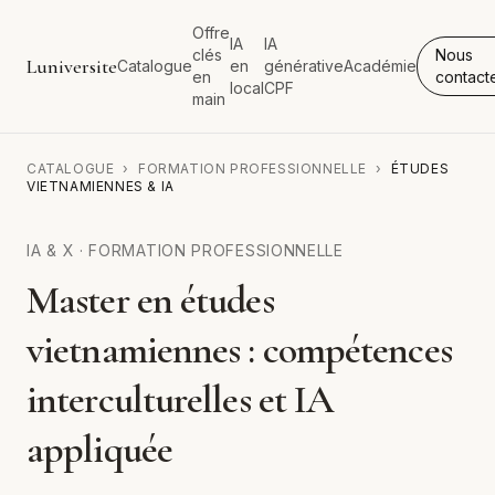
Offre
IA
IA
clés
Nous
Luniversite
Catalogue
en
générative
Académie
en
contact
local
CPF
main
CATALOGUE
›
FORMATION PROFESSIONNELLE
›
ÉTUDES
VIETNAMIENNES & IA
IA & X
·
FORMATION PROFESSIONNELLE
Master en études
vietnamiennes : compétences
interculturelles et IA
appliquée